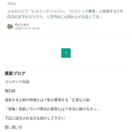
コラム
メルカリにて『ヒロミックジャパン』『ヒロミック酵素』と検索するとS
OLDの文字がズラズラ。１万円台にも関わらず出品して当...
Eビジネス
2024/10/17 12:07
1
最新ブログ
コンテンツ出品
備忘録
成長する人材の特徴とは？私が重視する「正直な人材」
「危険！高額ノウハウ商法の真実とは？本当に稼げるネッ...
下記に該当される方を紹介して下さい
賢い買い方