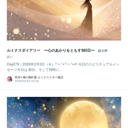
ルミナスダイアリー 〜心のあかりをともす365日〜
記事
占い
Day279｜2026年2月3日（火）꙳✧˖°⌖꙳✧˖°⌖🌱 今日のスピリチュアルメッ
セージ今日は 節分。そして同時に...
初音⭐️魂の羅針盤 ルミナススター鑑定
2026/02/03 02:32