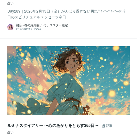
占い
Day289｜2026年2月13日（金）がんばり過ぎない勇気꙳✧˖°⌖꙳✧˖°⌖🌱 今
日のスピリチュアルメッセージ今日...
初音⭐️魂の羅針盤 ルミナススター鑑定
2026/02/12 15:47
ルミナスダイアリー 〜心のあかりをともす365日〜
記事
占い