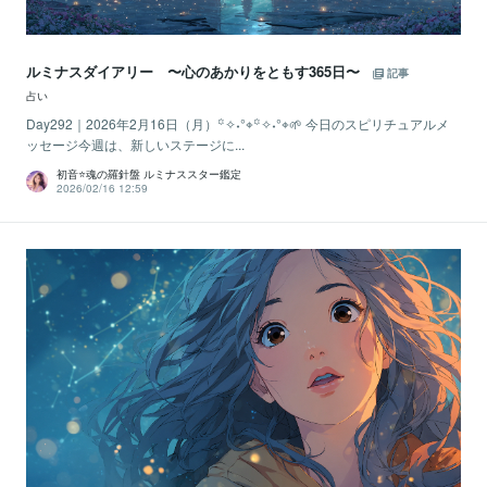
ルミナスダイアリー 〜心のあかりをともす365日〜
記事
占い
Day292｜2026年2月16日（月）꙳✧˖°⌖꙳✧˖°⌖🌱 今日のスピリチュアルメ
ッセージ今週は、新しいステージに...
初音⭐️魂の羅針盤 ルミナススター鑑定
2026/02/16 12:59