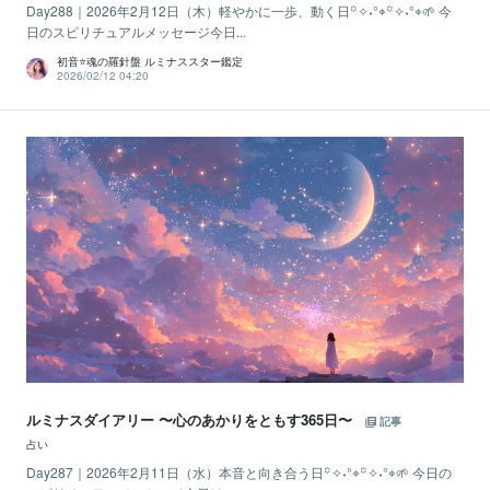
Day288｜2026年2月12日（木）軽やかに一歩、動く日꙳✧˖°⌖꙳✧˖°⌖🌱 今
日のスピリチュアルメッセージ今日...
初音⭐️魂の羅針盤 ルミナススター鑑定
2026/02/12 04:20
ルミナスダイアリー 〜心のあかりをともす365日〜
記事
占い
Day287｜2026年2月11日（水）本音と向き合う日꙳✧˖°⌖꙳✧˖°⌖🌱 今日の