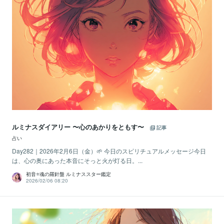
ルミナスダイアリー 〜心のあかりをともす〜
記事
占い
Day282｜2026年2月6日（金）🌱 今日のスピリチュアルメッセージ今日
は、心の奥にあった本音にそっと火が灯る日。...
初音⭐️魂の羅針盤 ルミナススター鑑定
2026/02/06 08:20