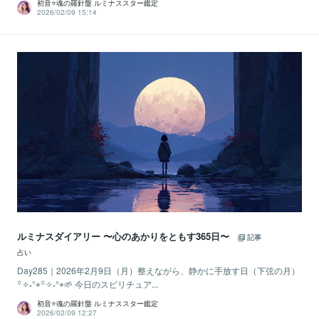
初音⭐️魂の羅針盤 ルミナススター鑑定
2026/02/09 15:14
ルミナスダイアリー 〜心のあかりをともす365日〜
記事
占い
Day285｜2026年2月9日（月）整えながら、静かに手放す日（下弦の月）
꙳✧˖°⌖꙳✧˖°⌖🌱 今日のスピリチュア...
初音⭐️魂の羅針盤 ルミナススター鑑定
2026/02/09 12:27