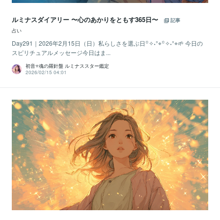
ルミナスダイアリー 〜心のあかりをともす365日〜
記事
占い
Day291｜2026年2月15日（日）私らしさを選ぶ日꙳✧˖°⌖꙳✧˖°⌖🌱 今日の
スピリチュアルメッセージ今日はま...
初音⭐️魂の羅針盤 ルミナススター鑑定
2026/02/15 04:01