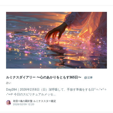
ルミナスダイアリー 〜心のあかりをともす365日〜
記事
占い
Day284｜2026年2月8日（日）深呼吸して、手放す準備をする日꙳✧˖°⌖꙳✧
˖°⌖🌱 今日のスピリチュアルメッセ...
初音⭐️魂の羅針盤 ルミナススター鑑定
2026/02/09 12:20