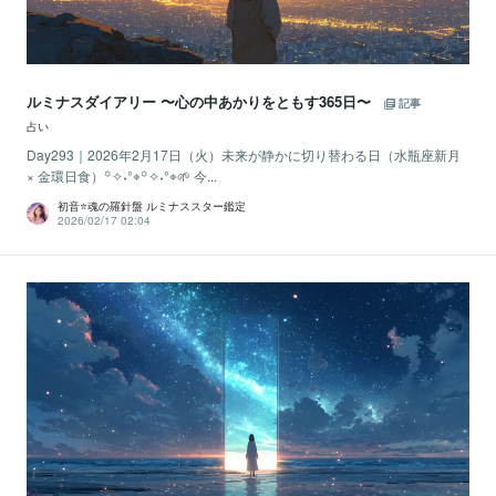
ルミナスダイアリー 〜心の中あかりをともす365日〜
記事
占い
Day293｜2026年2月17日（火）未来が静かに切り替わる日（水瓶座新月
× 金環日食）꙳✧˖°⌖꙳✧˖°⌖🌱 今...
初音⭐️魂の羅針盤 ルミナススター鑑定
2026/02/17 02:04