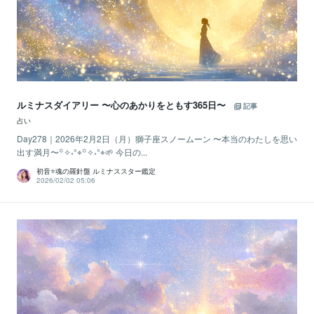
ルミナスダイアリー 〜心のあかりをともす365日〜
記事
占い
Day278｜2026年2月2日（月）獅子座スノームーン 〜本当のわたしを思い
出す満月〜꙳✧˖°⌖꙳✧˖°⌖🌱 今日の...
初音⭐️魂の羅針盤 ルミナススター鑑定
2026/02/02 05:06