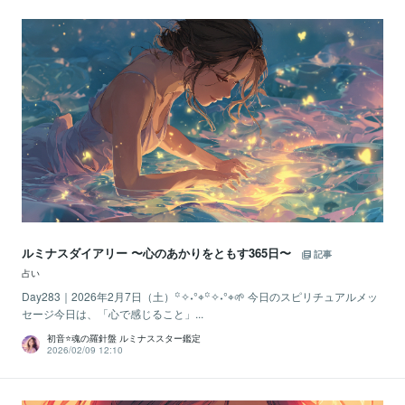
ルミナスダイアリー 〜心のあかりをともす365日〜
記事
占い
Day283｜2026年2月7日（土）꙳✧˖°⌖꙳✧˖°⌖🌱 今日のスピリチュアルメッ
セージ今日は、「心で感じること」...
初音⭐️魂の羅針盤 ルミナススター鑑定
2026/02/09 12:10