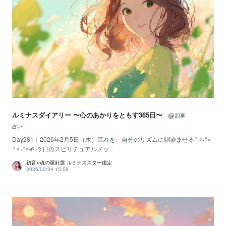
ルミナスダイアリー 〜心のあかりをともす365日〜
記事
占い
Day281｜2026年2月5日（木）流れを、自分のリズムに馴染ませる꙳✧˖°⌖
꙳✧˖°⌖🌱 今日のスピリチュアルメッ...
初音⭐️魂の羅針盤 ルミナススター鑑定
2026/02/04 15:58