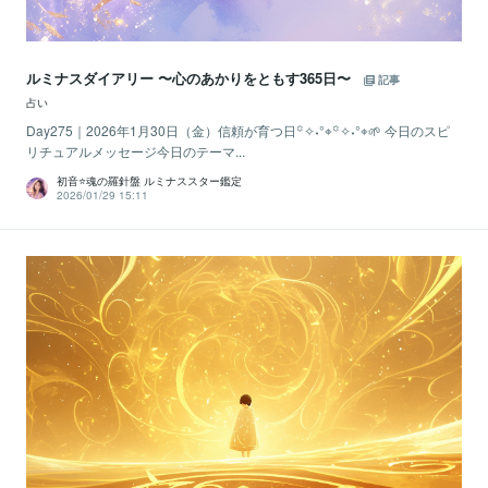
ルミナスダイアリー 〜心のあかりをともす365日〜
記事
占い
Day275｜2026年1月30日（金）信頼が育つ日꙳✧˖°⌖꙳✧˖°⌖🌱 今日のスピ
リチュアルメッセージ今日のテーマ...
初音⭐️魂の羅針盤 ルミナススター鑑定
2026/01/29 15:11