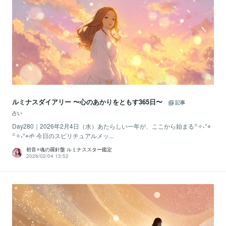
ルミナスダイアリー 〜心のあかりをともす365日〜
記事
占い
Day280｜2026年2月4日（水）あたらしい一年が、ここから始まる꙳✧˖°⌖
꙳✧˖°⌖🌱 今日のスピリチュアルメッ...
初音⭐️魂の羅針盤 ルミナススター鑑定
2026/02/04 13:52