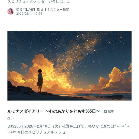
スピリチュアルメッセージ今日は、...
初音⭐️魂の羅針盤 ルミナススター鑑定
2026/02/11 10:54
ルミナスダイアリー 〜心のあかりをともす365日〜
記事
占い
Day286｜2026年2月10日（火）視野を広げて、軽やかに進む日꙳✧˖°⌖꙳✧
˖°⌖🌱 今日のスピリチュアルメッセ...