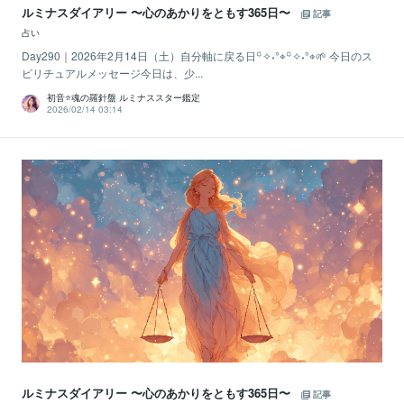
ルミナスダイアリー 〜心のあかりをともす365日〜
記事
占い
Day290｜2026年2月14日（土）自分軸に戻る日꙳✧˖°⌖꙳✧˖°⌖🌱 今日のス
ピリチュアルメッセージ今日は、少...
初音⭐️魂の羅針盤 ルミナススター鑑定
2026/02/14 03:14
ルミナスダイアリー 〜心のあかりをともす365日〜
記事