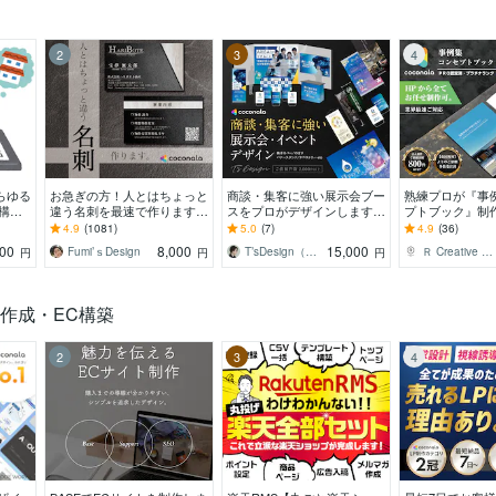
2
3
4
らゆる
お急ぎの方！人とはちょっと
商談・集客に強い展示会ブー
熟練プロが『事
構造
違う名刺を最速で作ります
スをプロがデザインします
プトブック』制
ること
あなただけのオリジナル名刺
初出展でも安心！“選ばれる
各専門分野の実務
4.9
(1081)
5.0
(7)
4.9
(36)
。
を！翌日までにデザイン作成
ブース”を形にします
1年のデザイナ
000
8,000
15,000
Fumi’ｓDesign
T’sDesign（ティーズデザイン）
Ｒ Creative Design
円
円
円
します！
ご対応
P作成・EC構築
2
3
4