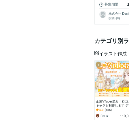
募集期限
株式会社 Desi
投稿日時：
カテゴリ別ラ
イラスト作成
1
企業VTuber並み！ロゴ
キャラも制作します デ
ー徹底サポート！満足
5.0
(155)
で修正無制限、著作権
110,
Rei ★