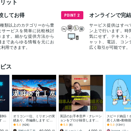
リット
較してお得
オンラインで完
40種類以上のカテゴリーから豊
サービス提供はすべ
なサービスを簡単に比較検討
ン上で行います。時
きます。細かな提供方法から
気にせず、テキスト
価まであらゆる情報を元にお
ャット、電話、コン
に利用できます。
広く取引が可能です。
ビス
様BG
オリコン一位、ミリオンの実
英語のお手本音声・ナレーシ
スピード納品！
す ゲ
績あり、作編曲します ピア
ョンをプロが録音します
惹く人物×動物描
高評
ノが特に得意です。ピアノア
【全国優勝9回コーチ】声優
絵・動画・グッ
5.0
(426)
5.0
(8)
5.0
(1341)
を形
レンジはお任せください。
歴20年のネイティブ
な配色で個性を
000
60,000
4,000
湖畔の音工房
ディーツ｜全国優勝9回英語スピーチコーチ
hoppe（ほ
円
円
円