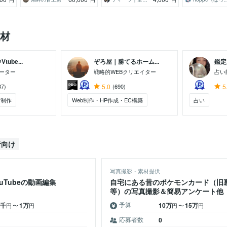
材
ube...
ぞろ屋｜勝てるホーム...
鑑定
ーター
戦略的WEBクリエイター
占い
37)
5.0
(690)
5
画制作
Web制作・HP作成・EC構築
占い
者向け
写真撮影・素材提供
uTubeの動画編集
自宅にある昔のポケモンカード（旧
等）の写真撮影＆簡易アンケート他
予算
5千
1万
10万
15万
円
〜
円
円
〜
円
応募者数
0