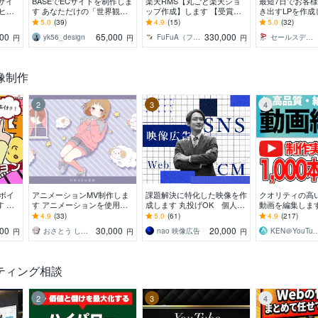
ザイ
BASEでECサイトを制作しま
楽天RMS【丸ごと楽天ショ
最短7日でお客
ヒア
す あなただけの「世界観」
ップ作成】します 【受賞店
き出すLPを作成
通りの
をストアで表現します！
など実績400店舗以上】現役
まで何度でも修
5.0
(39)
4.9
(15)
5.0
(32)
作しま
デザイナーが作成します！
いくまで対応さ
000
65,000
330,000
yk56_design
FuFuA（フウフ・エー）
セールスデザインクリエイト
円
円
円
ます
像制作
2
3
4
ボイ
アニメーションMV制作しま
課題解決に特化した映像を作
クオリティの高いY
 ス
す アニメーションを使用し
成します 丸投げOK 個人・
動画を編集します 
ーター
たMV･PVを制作します！
企業を問わず、様々なジャン
円でクオリティ
4.9
(33)
5.0
(61)
4.9
(217)
用意で
ルの動画を制作
作成します！
000
30,000
20,000
おさとう しおこ
nao 映像広告
KEN＠YouTub
円
円
円
ティング相談
2
3
4