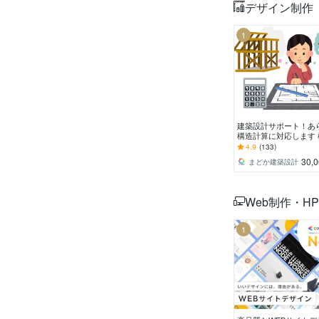
デザイン制作
1
建築設計サポート！あ
構造計算に対応します 
設計・構造計算に関す
4.9
(133)
何でもご依頼ください
30,
まどか建築設計
Web制作・H
1