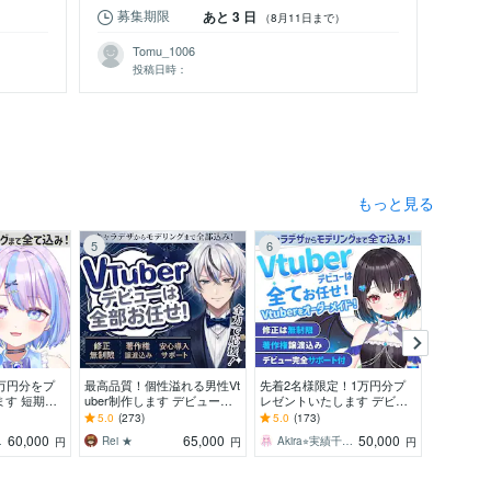
募集期限
募
あと 3 日
）
（8月11日まで）
Tomu_1006
Y
投稿日時：
もっと見る
5
6
7
万円分をプ
最高品質！個性溢れる男性Vt
先着2名様限定！1万円分プ
低価格・高
ます 短期間
uber制作します デビュー完
レゼントいたします デビュ
リングを
ズ完売のV実
全サポート【表情差分8個】
ー1ヵ月で収益化＆グッズ完
現役Vtu
5.0
(273)
5.0
(173)
5.0
(2)
権譲渡！
修正無制限、著作権譲渡
売のV実績多数！著作権譲
モデリン
60,000
65,000
50,000
以上！
Rei ★
Akira⭐︎実績千件以上！
天色ね
円
円
円
渡！