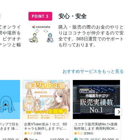
結
安心・安全
てオンライ
購入・販売の際のお金のやりと
間や場所を
りはココナラが仲介するので安
、ビデオチ
全です。365日運営でのサポート
テンツと幅
も行っております。
おすすめサービスをもっと見る
ポップで目を
企業VTuber並み！ロゴ、SD
ココナラ販売実績No.1⭐︎楽曲
ロックな
きます 挿
キャラも制作します デビュ
制作致します 商用利用OK♫
ソングを
ズなど鮮やか
ー徹底サポート！満足いくま
リピーター多数の楽曲制作サ
は生演奏
5.0
(155)
5.0
(2360)
5.0
(28)
出したい方へ
で修正無制限、著作権譲渡
ービスです
ジ・サウ
10,000
110,000
50,000
っぺ）
Rei ★
TNJZP_MUSIC
I・G
円
円
円