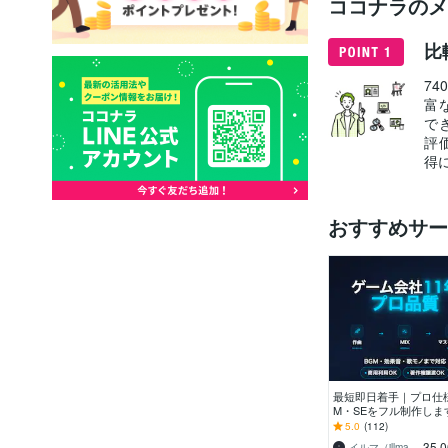
ココナラのメ
比
7
富
で
評
得
おすすめサー
最短即日着手｜プロ仕
M・SEをフル制作しま
ーム会社11年の実績。
5.0
(112)
価の丁寧な対応で理想
35,
イルマ（illmatic studio）