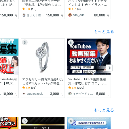
様の反応を引
医療系に強いデザイナーが
ポップなWEBサイトをデザ
欲しいま
します 納品
「売れる」LPを制作します
インします 色・イラスト・
Pを制作し
正OK！納得
医療業界歴8年以上！薬機
遊び心で、ブランドの個性を
P制作【ST
5.0
(15)
4.7
(4)
5.0
(34)
せていただき
法・医療広告ガイドラインの
ぐっと引き出します
納品可】
150,000
150,000
80,000
きょん｜医療系LP専門デザイナー
cdo_odc
おぶな
円
円
円
知見あり！
もっと見る
5
6
7
ouTube用
アクセサリー白背景撮影いた
YouTube・TikTok用動画編
立ち絵一
【10,000
します 3カットパック料金と
集・作成します ココナラ最
MVを制作
の高い動画】
なります。
安値！カット・テロップ編集
しい、あ
4.9
(98)
5.0
(320)
5.0
(54)
すべておまかせください
MVをお届
10,000
3,000
5,000
e運用代行
studioairock
イナゾーギミック＠歴7年目の動画編集者
いふぃ
円
円
円
もっと見る
5
6
7