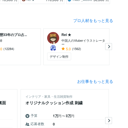
プロ人材をもっと見る
歴33年のプロ占...
Rei ★
師
中国人のVtuberイラストレータ
ー
.0
(12284)
5.0
(1562)
デザイン制作
占い
お仕事をもっと見る
インテリア・家具・生活雑貨制作
人事・
裏面
オリジナルクッション作成 刺繍
外資
めて
予算
予
1万
3万
円
〜
円
応募者数
応
0