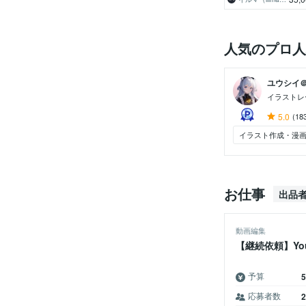
に。
人気のプロ人
ユウシイ＠Vt
イラストレ
5.0
(18
イラスト作成・漫
お仕事
出品
動画編集
【継続依頼】Yo
予算
応募者数
2