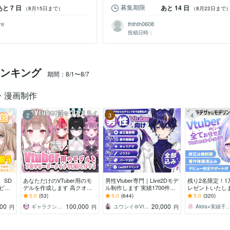
募集期限
あと 7 日
あと 14 日
（8月15日まで）
（8月22日まで
re
ththth0608
投稿日時：
ンキング
期間：8/1〜8/7
・漫画制作
2
3
4
、SD
あなただけのVTuber用のモ
男性Vtuber専門｜Live2Dモデ
残り2名限定！1
ビュ
デルを作成します 高クオリ
ル制作します 実績1700件以
レゼントいたし
いくま
ティな自分だけのモデルを作
上｜全工程対応・著作権譲渡
で収益化＆グッ
5.0
(53)
5.0
(644)
5.0
(320)
譲渡
成させていただきます！
込｜初心者も安心
績多数！！著作
000
100,000
20,000
ギャラクシー 伊藤
ユウシイ＠Vtuber制作
Akira⭐︎実績千件
円
円
円