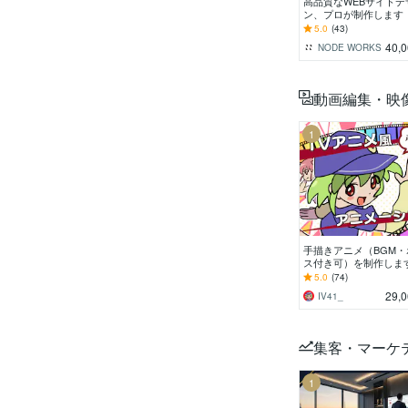
高品質なWEBサイトデ
ン、プロが制作します 
リング重視★イメージ
5.0
(43)
Webサイトデザイン制
40,
NODE WORKS
す
動画編集・映
1
手描きアニメ（BGM・
ス付き可）を制作します
タッフはプロのアニメ
5.0
(74)
と漫画家！ 脚本もご
29,
IV41_
きます
集客・マーケ
1