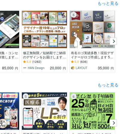
もっと見る
5
6
7
例集・コンセ
修正無制限／短納期でご納得
有名ロゴ実績多数！現役デザ
全12P選
作致します
のデザインをお届けします
イナーがロゴ作成します 5案
ールブック
歴12年～2
その他、パンフ・ポスター・
でご提案・修正無制限・著作
NVA操作
5.0
(1282)
5.0
(636)
4.9
(159
ーメンバーが
メニュー・名刺・看板 etc.
権譲渡・用途別アドバイス対
ガイド付
85,000
20,000
35,000
HAN Design
LAYOUT
MOK De
円
円
円
応
もっと見る
5
6
7